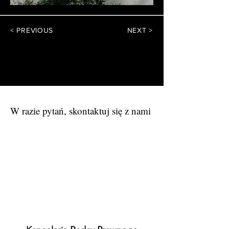
< PREVIOUS
NEXT >
NP Legal
Kancelaria Prawna
W razie pytań, skontaktuj się z nami
Kancelaria Radcy Prawnego NP Legal
Corporate Lawyers​ Email: biuro@np-
legal.com Tel: +48 603 621 518 / + 49
162 667 3172​ Biuro w Warszawie ul.
Puławska 2 bud. B piętro 3 - Warszawa​ ​
Biuro w Lipsku (Niemcy) Essener Str.
100 - Leipzig ​Jesteśmy Członkiem:
Deutsch-Polnische Juristen-
Vereinigung e.V. /Niemiecko-Polskie
Stowarzyszenie Prawników